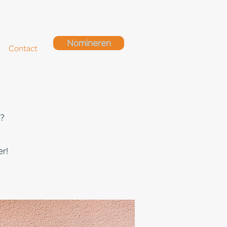
Nomineren
Contact
y?
er!