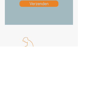
Verzenden
Veel gestelde vragen
Vragen, tips en suggesties zijn welkom op
welkom@ondernemersawardpapendrecht.nl
©2026 Papendrecht Verrast