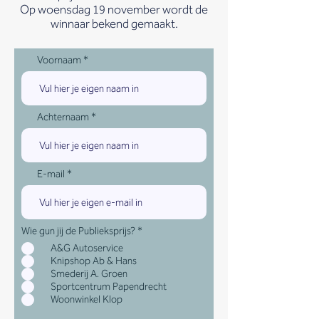
Op woensdag 19 november wordt de
winnaar bekend gemaakt.
Voornaam
Achternaam
E-mail
Wie gun jij de Publieksprijs?
*
A&G Autoservice
Knipshop Ab & Hans
Smederij A. Groen
Sportcentrum Papendrecht
Woonwinkel Klop