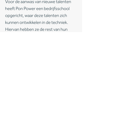
Voor de aanwas van nieuwe talenten
heeft Pon Power een bedrijfsschool
opgericht, waar deze talenten zich
kunnen ontwikkelen in de techniek.
Hiervan hebben ze de rest van hun
leven plezier en het helpt hen bij het
vormgeven van een mooie carrière.
Pon Power leidt jaarlijks tien leerlingen
op tot monteur. Ook professionals in
de maritieme sector krijgen les in de
eigen bedrijfsschool.
De jury ziet deze veelzijdigheid en het is
dan ook niet verwonderlijk dat Pon
Power de winnaar is van de
Ondernemers Award Papendrecht
2024.